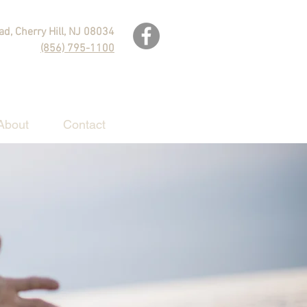
d, Cherry Hill, NJ 08034
(856) 795-1100
About
Contact