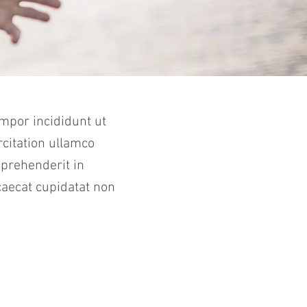
mpor incididunt ut
citation ullamco
eprehenderit in
ccaecat cupidatat non