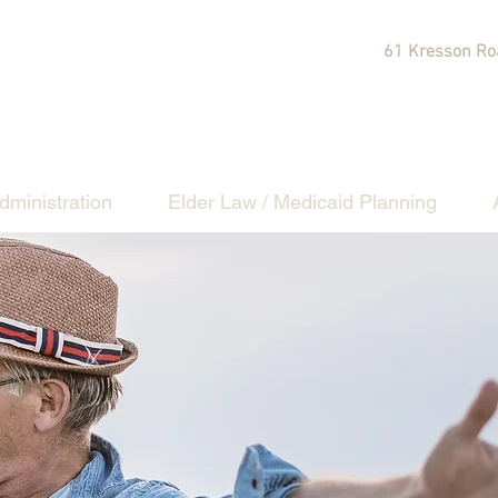
61 Kresson Roa
dministration
Elder Law / Medicaid Planning